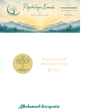
Cuq
Anne-Sophie
P
sychot
hérapie
S
N
aturopathie
Y
oga
En
VISIO
Attachement désorganisé