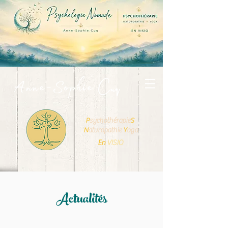
Cuq
Anne-Sophie
P
sychot
hérapie
S
N
aturopathie
Y
oga
En
VISIO
Actualités