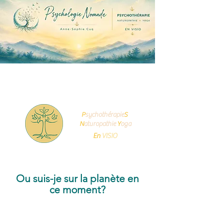
Cuq
Anne-Sophie
P
sychot
hérapie
S
N
aturopathie
Y
oga
En
VISIO
Ou suis-je sur la planète
en
ce moment?