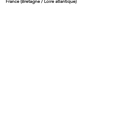
France (Bretagne / Loire atlantique)
Accueil
Cuq
Anne -Sophie
Consultations et programmes thérapeutiques
Psychologue -
Psychothérapeute
Naturopathe - Facilitatrice Yoga